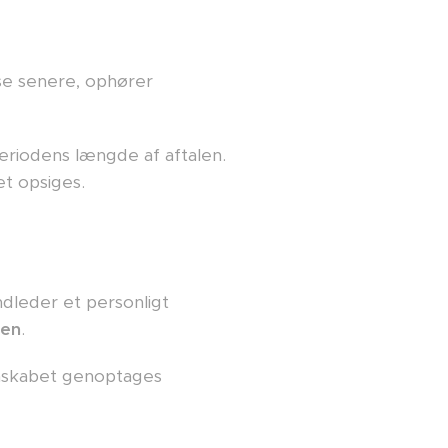
lse senere, ophører
eriodens længde af aftalen.
et opsiges.
dleder et personligt
den
.
mskabet genoptages