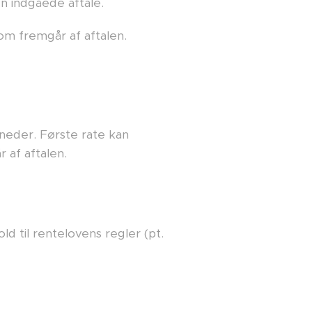
n indgåede aftale.
om fremgår af aftalen.
neder. Første rate kan
 af aftalen.
 til rentelovens regler (pt.