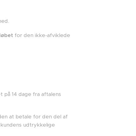
hed.
eløbet
for den ikke-afviklede
t på 14 dage fra aftalens
en at betale for den del af
r kundens udtrykkelige