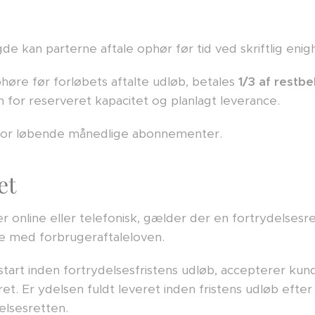
gde kan parterne aftale ophør før tid ved skriftlig enig
høre før forløbets aftalte udløb, betales
1/3 af restb
 for reserveret kapacitet og planlagt leverance.
or løbende månedlige abonnementer.
et
online eller telefonisk, gælder der en fortrydelsesre
e med forbrugeraftaleloven.
rt inden fortrydelsesfristens udløb, accepterer kund
ret. Er ydelsen fuldt leveret inden fristens udløb efte
elsesretten.