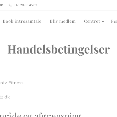
dk
+45 29 85 45 02
Book introsamtale
Bliv medlem
Centret
Pe
Handelsbetingelser
tz Fitness
tz.dk
mråde og afgrænsning