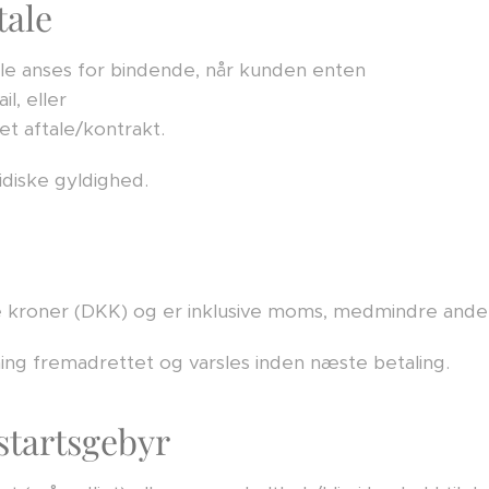
tale
ftale anses for bindende, når kunden enten
l, eller
t aftale/kontrakt.
diske gyldighed.
ske kroner (DKK) og er inklusive moms, medmindre andet
ning fremadrettet og varsles inden næste betaling.
startsgebyr