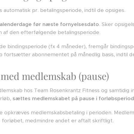
utomatisk pr. betalingsperiode, indtil de opsiges.
kalenderdage før næste fornyelsesdato
. Sker opsige
af den efterfølgende betalingsperiode.
ende bindingsperiode (fx 4 måneder), fremgår bindingsp
b fortsætter abonnementet på månedlig basis, indtil d
med medlemskab (pause)
dlemskab hos Team Rosenkrantz Fitness og samtidig in
rløb,
sættes medlemskabet på pause i forløbsperio
kke opkræves medlemskabsbetaling i perioden. Medle
 forløbet, medmindre andet er aftalt skriftligt.