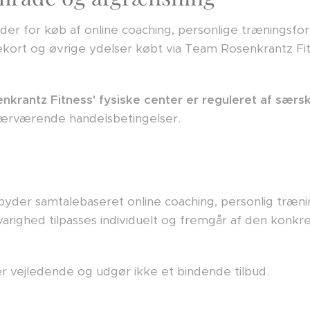
er for køb af online coaching, personlige træningsfor
kort og øvrige ydelser købt via Team Rosenkrantz Fitne
krantz Fitness' fysiske center er reguleret af særs
ærværende handelsbetingelser.
byder samtalebaseret online coaching, personlig træn
arighed tilpasses individuelt og fremgår af den konkret
r vejledende og udgør ikke et bindende tilbud.