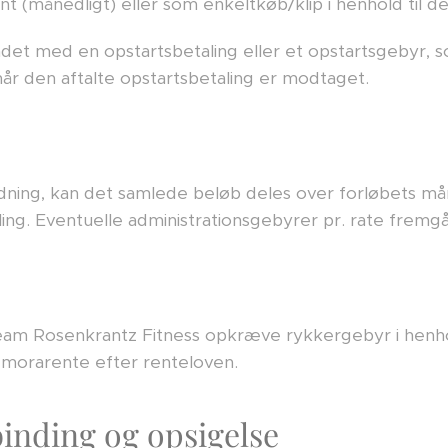
 (månedligt) eller som enkeltkøb/klip i henhold til de
det med en opstartsbetaling eller et opstartsgebyr, s
år den aftalte opstartsbetaling er modtaget.
rdning, kan det samlede beløb deles over forløbets må
ing. Eventuelle administrationsgebyrer pr. rate fremgår
eam Rosenkrantz Fitness opkræve rykkergebyr i henhold
mt morarente efter renteloven.
inding og opsigelse