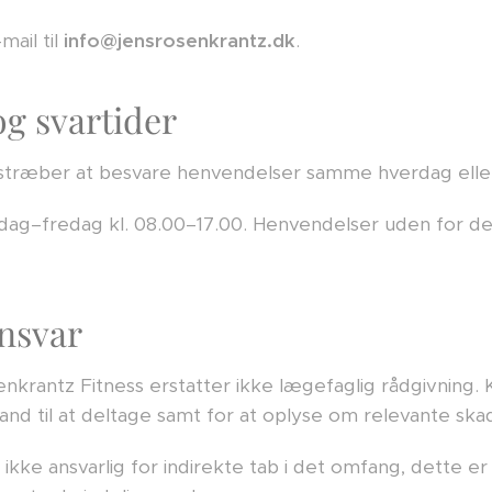
ail til
info@jensrosenkrantz.dk
.
og svartider
lstræber at besvare henvendelser samme hverdag elle
dag–fredag kl. 08.00–17.00. Henvendelser uden for de
nsvar
krantz Fitness erstatter ikke lægefaglig rådgivning. K
nd til at deltage samt for at oplyse om relevante skad
kke ansvarlig for indirekte tab i det omfang, dette er t