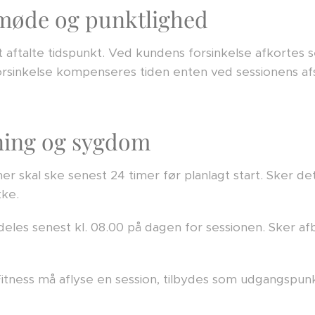
mmøde og punktlighed
aftalte tidspunkt. Ved kundens forsinkelse afkortes s
rsinkelse kompenseres tiden enten ved sessionens afs
tning og sygdom
oner skal ske senest 24 timer før planlagt start. Sker d
ke.
es senest kl. 08.00 på dagen for sessionen. Sker af
ness må aflyse en session, tilbydes som udgangspunkt 